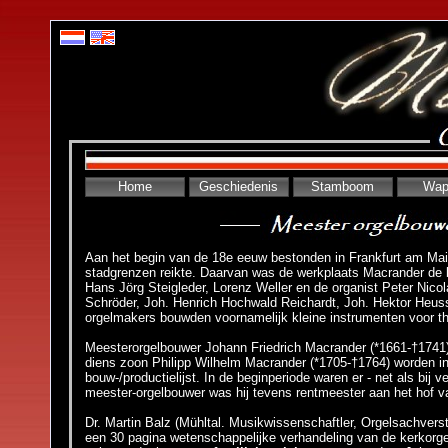
Home
Geschiedenis
Stamboom
Wap
Aan het begin van de 18e eeuw bestonden in Frankfurt am Mai
stadgrenzen reikte. Daarvan was de werkplaats Macrander de 
Hans Jörg Steigleder, Lorenz Weller en de organist Peter Nico
Schröder, Joh. Henrich Hochwald Reichardt, Joh. Hektor Heuss
orgelmakers bouwden voornamelijk kleine instrumenten voor thu
Meesterorgelbouwer Johann Friedrich Macrander (*1661-†1741
diens zoon Philipp Wilhelm Macrander (*1705-†1764) worden in 
bouw-/productielijst. In de beginperiode waren er - net als bi
meester-orgelbouwer was hij tevens rentmeester aan het hof va
Dr. Martin Balz (Mühltal. Musikwissenschaftler, Orgelsachver
een 30 pagina wetenschappelijke verhandeling van de kerkorg