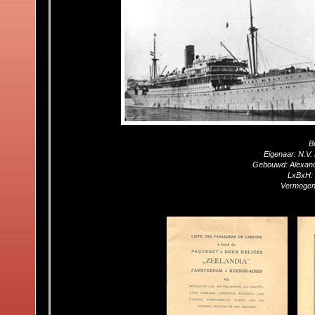
B
Eigenaar: N.V.
Gebouwd: Alexand
LxBxH: 
Vermogen: